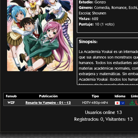
Estudio:
Gonzo
Género:
Comedia, Romance, Ecchi,
Escolar, Shounen
Vistas:
622
Puntaje:
10 (1 voto)
Sinopsis:
La Academia Youkai es un interna
que sus alumnos son monstruos que
humanos. Todos los estudiantes as
materias académicas normales, como
extranjera y matemáticas. Sin emba
Academia Youkai: ¡todos los human
terrenos de la escuela deben ser 
Tsukune Aono es un adolescente p
Fansub
Publicación
Tipo
Idioma
Link
ninguna escuela secundaria debido a
WZF
Rosario to Vampire - 01~13
HDTV-480p-MP4
cuenta, sus padres lo inscriben e
Usuarios online 13
esfuerzo para asegurar su educació
ingresa a este nuevo mundo, tiene 
Registrados: 0, Visitantes: 13
atractiva del campus, Moka Akashi
peligroso reino con el fin de pro
da cuenta de que debajo de su be