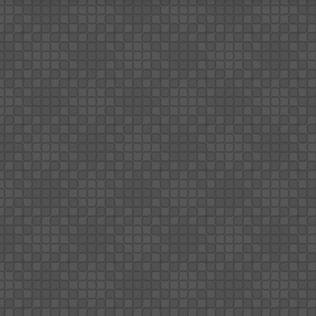
amenazador: un vampiro.
Rosario to Vampire es una comedia
las hazañas románticas, experienci
grupo de criaturas hermosas pero 