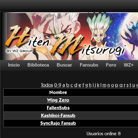
Inicio
Biblioteca
Buscar
Fansubs
Foro
WZ+
Todos
0-9
a
b
c
d
e
f
g
h
i
j
k
l
m
n
o
p
q
r
s
t
u
Nombre
Wing Zero
FallenSubs
Kashikoi-Fansub
SyncRajo Fansub
Usuarios online 8