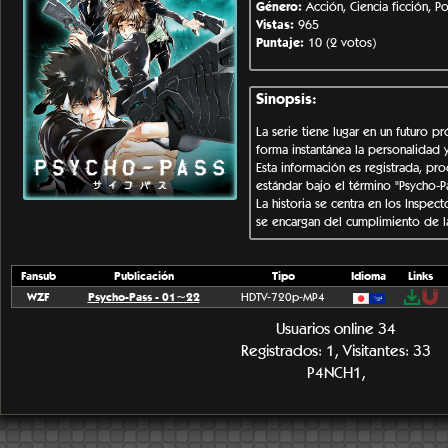
Género:
Acción, Ciencia ficción, Po
Vistas:
965
Puntaje:
10 (2 votos)
Sinopsis:
La serie tiene lugar en un futuro 
forma instantánea la personalidad
Esta información es registrada, pr
estándar bajo el término "Psycho-Pa
La historia se centra en los Inspec
se encargan del cumplimiento de l
Fansub
Publicación
Tipo
Idioma
Links
WZF
Psycho-Pass - 01~22
HDTV-720p-MP4
Usuarios online 34
Registrados: 1, Visitantes: 33
P4NCH1,