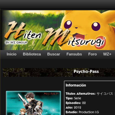
Inicio
Biblioteca
Buscar
Fansubs
Foro
WZ+
Psycho-Pass
Información
Títulos Alternativos:
サイコパス | P
Tipo:
Serie
Episodios:
22
Año:
2012
Estudio:
Production I.G