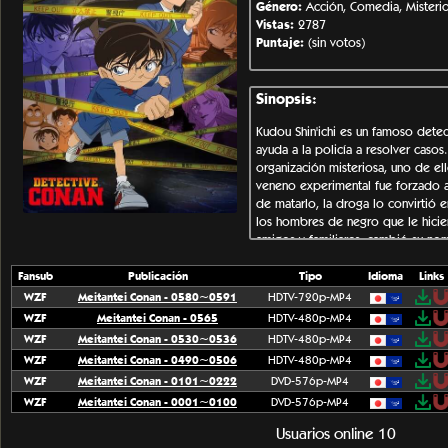
Género:
Acción, Comedia, Misterio
Vistas:
2787
Puntaje:
(sin votos)
Sinopsis:
Kudou Shin'ichi es un famoso dete
ayuda a la policía a resolver casos
organización misteriosa, uno de ell
veneno experimental fue forzado a
de matarlo, la droga lo convirtió 
los hombres de negro que le hicier
amigos y familiares, cambió su n
identidad de un estudiante dotado
y crímenes a través del razonamient
Fansub
Publicación
Tipo
Idioma
Links
amigos y algunos artilugios ingenio
WZF
Meitantei Conan - 0580~0591
HDTV-720p-MP4
para él. Ahora, vive con su amiga d
WZF
Meitantei Conan - 0565
HDTV-480p-MP4
el detective Mouri Kogorou, sin qu
WZF
Meitantei Conan - 0530~0536
HDTV-480p-MP4
continúa su investigación sobre la
WZF
Meitantei Conan - 0490~0506
HDTV-480p-MP4
matarlo.
WZF
Meitantei Conan - 0101~0222
DVD-576p-MP4
WZF
Meitantei Conan - 0001~0100
DVD-576p-MP4
Usuarios online 10