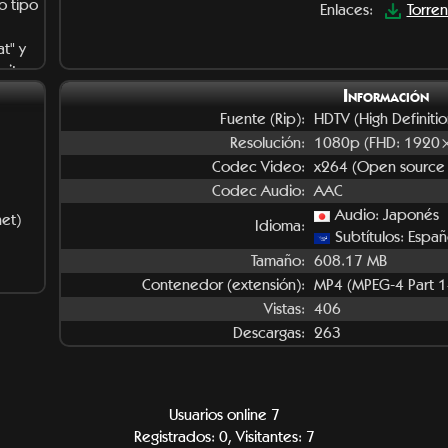
o tipo
Enlaces:
Torren
t" y
mit
Información
Fuente (Rip):
HDTV (High Definitio
Resolución:
1080p (FHD: 1920
Codec Video:
x264 (Open source
Codec Audio:
AAC
Audio: Japonés
net)
Idioma:
Subtítulos: Espa
Tamaño:
608.17 MB
Contenedor (extensión):
MP4 (MPEG-4 Part 1
Vistas:
406
Descargas:
263
Usuarios online 7
Registrados: 0, Visitantes: 7