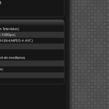
t
n Television)
×1080px)
 H.264/MPEG-4 AVC)
ñol sin modismos
4)