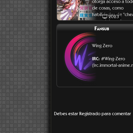
otorga acceso a tod
de cosas, como
habilidades de "chea
2023
un portal que le per
Fansub
Wing Zero
IRC:
#Wing-Zero
(Irc.immortal-anime.
Debes estar Registrado para comentar