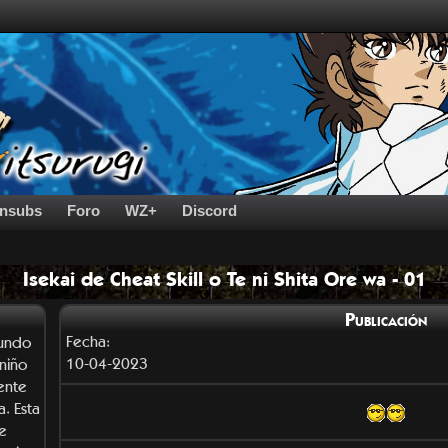
nsubs
Foro
WZ+
Discord
Isekai de Cheat Skill o Te ni Shita Ore wa - 01
Publicación
Fecha:
mundo
10-04-2023
niño
ente
. Esta
le