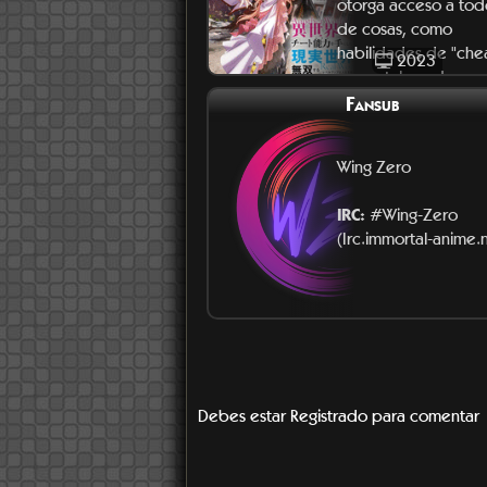
otorga acceso a tod
de cosas, como
habilidades de "chea
2023
un portal que le per
Fansub
Wing Zero
IRC:
#Wing-Zero
(Irc.immortal-anime.
Debes estar Registrado para comentar