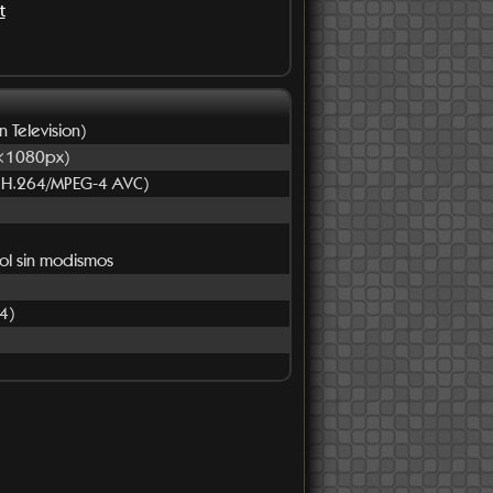
t
n Television)
×1080px)
 H.264/MPEG-4 AVC)
ñol sin modismos
4)