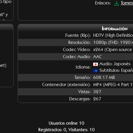
o tipo
Enlaces:
Torren
t" y
mit
Información
Fuente (Rip):
HDTV (High Definitio
Resolución:
1080p (FHD: 1920
Codec Video:
x264 (Open source
Codec Audio:
AAC
Audio: Japonés
net)
Idioma:
Subtítulos: Espa
Tamaño:
608.17 MB
Contenedor (extensión):
MP4 (MPEG-4 Part 1
Vistas:
327
Descargas:
267
Usuarios online 10
Registrados: 0, Visitantes: 10