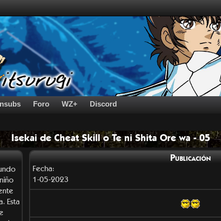
nsubs
Foro
WZ+
Discord
Isekai de Cheat Skill o Te ni Shita Ore wa - 05
Publicación
Fecha:
mundo
1-05-2023
niño
ente
. Esta
le