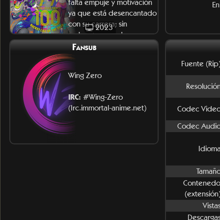
falta empuje y motivación
En
ya que está desencantado
con su carrera; sin
2023
embargo, cuando un
apocalipsi
Fansub
Fuente (Rip)
Wing Zero
Resolución
IRC:
#Wing-Zero
(Irc.immortal-anime.net)
Codec Video
Codec Audio
Idioma
Tamaño
Contenedo
(extensión)
Vista
Descargas