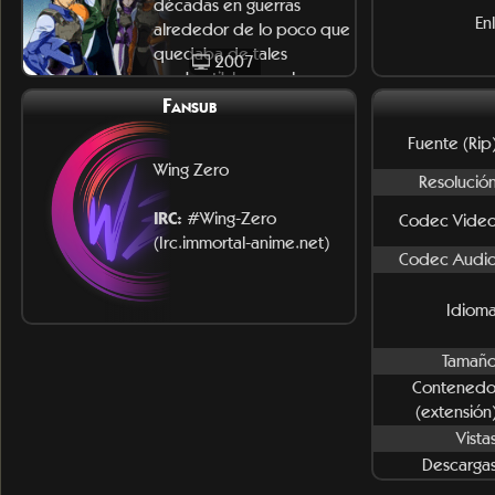
décadas en guerras
En
alrededor de lo poco que
quedaba de tales
2007
combustibles y en la
construcción
Fansub
Fuente (Rip)
Wing Zero
Resolución
IRC:
#Wing-Zero
Codec Video
(Irc.immortal-anime.net)
Codec Audio
Idioma
Tamaño
Contenedo
(extensión)
Vista
Descargas