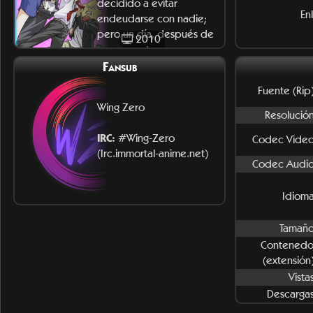
decidido a evitar
En
endeudarse con nadie;
pero un día, después de
2010
un encuentro con unos n
Fansub
Fuente (Rip)
Wing Zero
Resolución
IRC:
#Wing-Zero
Codec Video
(Irc.immortal-anime.net)
Codec Audio
Idioma
Tamaño
Contenedo
(extensión)
Vista
Descargas