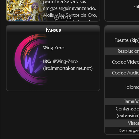
permitir a Seiya y sus
En
amigos seguir avanzando.
Aiolia y los Santos de Oro,
2015
que deberían haber des
Fansub
Fuente (Rip)
Wing Zero
Resolución
IRC:
#Wing-Zero
Codec Video
(Irc.immortal-anime.net)
Codec Audio
Idioma
Tamaño
Contenedo
(extensión)
Vista
Descargas