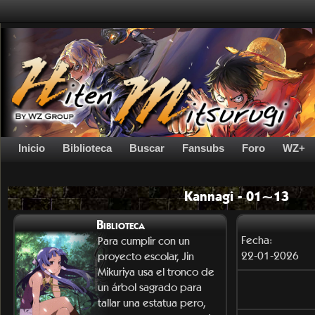
Inicio
Biblioteca
Buscar
Fansubs
Foro
WZ+
Kannagi - 01~13
Biblioteca
Fecha:
Para cumplir con un
22-01-2026
proyecto escolar, Jin
Mikuriya usa el tronco de
un árbol sagrado para
tallar una estatua pero,