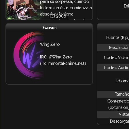
para su sorpresa, cuando
En
lo termina éste comienza a
absorber la tierra
2008
circundante y ¡se transf
Fansub
Fuente (Rip)
Wing Zero
Resolución
IRC:
#Wing-Zero
Codec Video
(Irc.immortal-anime.net)
Codec Audio
Idioma
Tamaño
Contenedo
(extensión)
Vista
Descargas