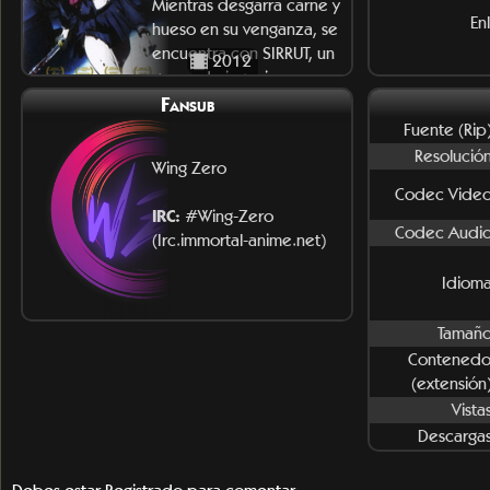
Mientras desgarra carne y
En
hueso en su venganza, se
encuentra con SIRRUT, un
2012
grupo de ingeniosos
hackers, quie
Fansub
Fuente (Rip)
Resolución
Wing Zero
Codec Video
IRC:
#Wing-Zero
Codec Audio
(Irc.immortal-anime.net)
Idioma
Tamaño
Contenedo
(extensión)
Vista
Descargas