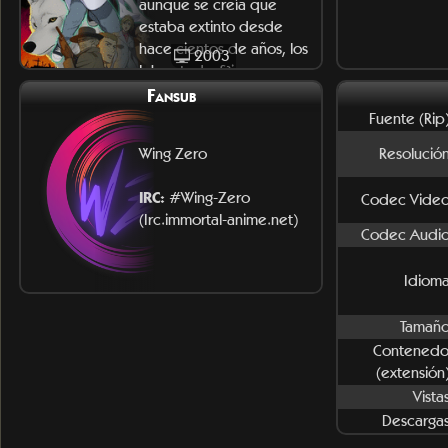
aunque se creía que
estaba extinto desde
hace cientos de años, los
2003
lobos todav&i
Fansub
Fuente (Rip)
Wing Zero
Resolución
IRC:
#Wing-Zero
Codec Video
(Irc.immortal-anime.net)
Codec Audio
Idioma
Tamaño
Contenedo
(extensión)
Vista
Descargas