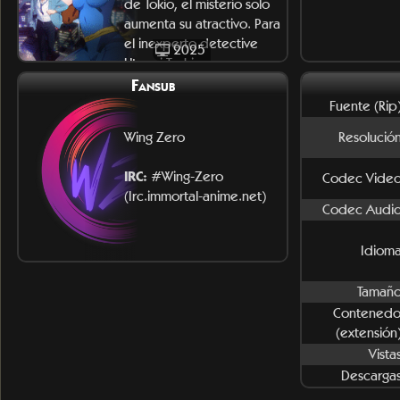
de Tokio, el misterio solo
aumenta su atractivo. Para
el inexperto detective
2025
Utsumi Toshio,
Fansub
Fuente (Rip)
Wing Zero
Resolución
IRC:
#Wing-Zero
Codec Video
(Irc.immortal-anime.net)
Codec Audio
Idioma
Tamaño
Contenedo
(extensión)
Vista
Descargas