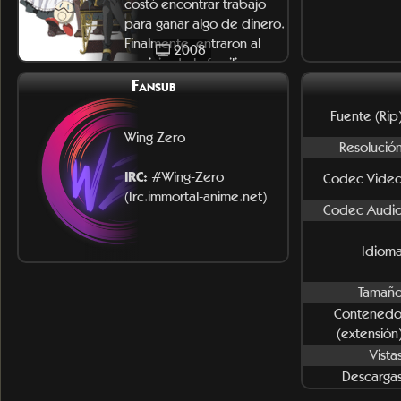
costó encontrar trabajo
para ganar algo de dinero.
Finalmente, entraron al
2008
servicio de la familia
Fansub
Fuente (Rip)
Wing Zero
Resolución
IRC:
#Wing-Zero
Codec Video
(Irc.immortal-anime.net)
Codec Audio
Idioma
Tamaño
Contenedo
(extensión)
Vista
Descargas