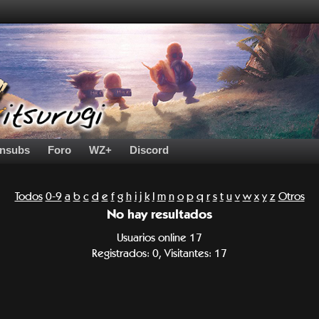
nsubs
Foro
WZ+
Discord
Todos
0-9
a
b
c
d
e
f
g
h
i
j
k
l
m
n
o
p
q
r
s
t
u
v
w
x
y
z
Otros
No hay resultados
Usuarios online 17
Registrados: 0, Visitantes: 17