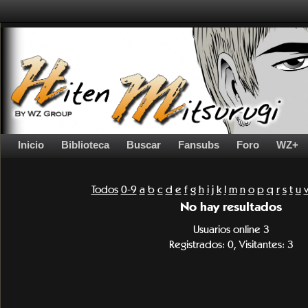
Inicio
Biblioteca
Buscar
Fansubs
Foro
WZ+
Todos
0-9
a
b
c
d
e
f
g
h
i
j
k
l
m
n
o
p
q
r
s
t
u
No hay resultados
Usuarios online 3
Registrados: 0, Visitantes: 3