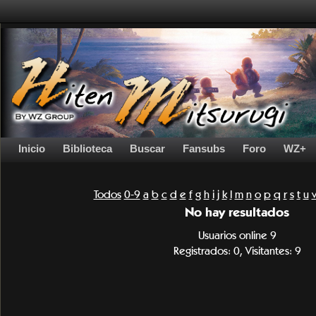
Inicio
Biblioteca
Buscar
Fansubs
Foro
WZ+
Todos
0-9
a
b
c
d
e
f
g
h
i
j
k
l
m
n
o
p
q
r
s
t
u
No hay resultados
Usuarios online 9
Registrados: 0, Visitantes: 9