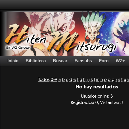
Inicio
Biblioteca
Buscar
Fansubs
Foro
WZ+
Todos
0-9
a
b
c
d
e
f
g
h
i
j
k
l
m
n
o
p
q
r
s
t
u
No hay resultados
Usuarios online 3
Registrados: 0, Visitantes: 3