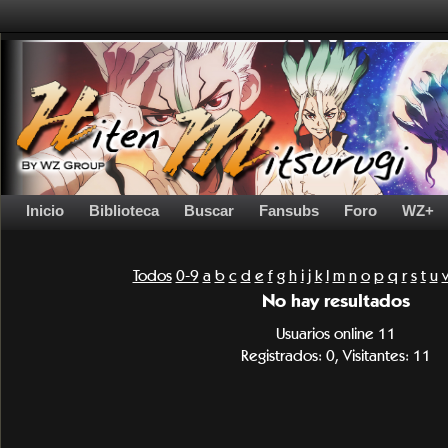
Inicio
Biblioteca
Buscar
Fansubs
Foro
WZ+
Todos
0-9
a
b
c
d
e
f
g
h
i
j
k
l
m
n
o
p
q
r
s
t
u
No hay resultados
Usuarios online 11
Registrados: 0, Visitantes: 11