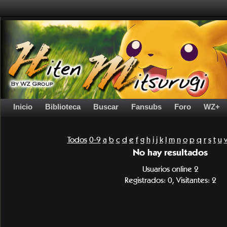
Inicio
Biblioteca
Buscar
Fansubs
Foro
WZ+
Todos
0-9
a
b
c
d
e
f
g
h
i
j
k
l
m
n
o
p
q
r
s
t
u
No hay resultados
Usuarios online 2
Registrados: 0, Visitantes: 2