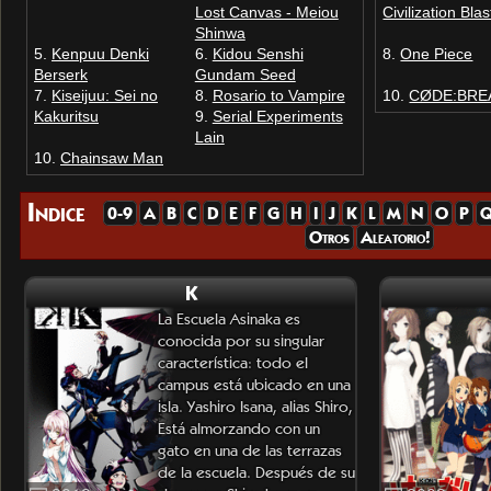
Lost Canvas - Meiou
Civilization Blas
Shinwa
Kenpuu Denki
Kidou Senshi
One Piece
Berserk
Gundam Seed
Kiseijuu: Sei no
Rosario to Vampire
CØDE:BRE
Kakuritsu
Serial Experiments
Lain
Chainsaw Man
Indice
0-9
A
B
C
D
E
F
G
H
I
J
K
L
M
N
O
P
Otros
Aleatorio!
K
La Escuela Asinaka es
conocida por su singular
característica: todo el
campus está ubicado en una
isla. Yashiro Isana, alias Shiro,
Está almorzando con un
gato en una de las terrazas
de la escuela. Después de su