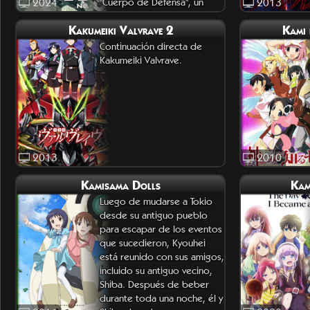
2024
"Cuerpo de Defensa", un
2013
servicio que se
Kakumeiki Valvrave 2
Kami 
Continuación directa de
Kakumeiki Valvrave.
2013
2010
Kamisama Dolls
Kam
Luego de mudarse a Tokio
desde su antiguo pueblo
para escapar de los eventos
que sucedieron, Kyouhei
está reunido con sus amigos,
incluido su antiguo vecino,
Shiba. Después de beber
durante toda una noche, él y