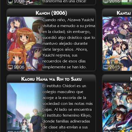
2008
transforma en una chica!
2016
La chica resulta ser una
Kanon (2006)
Kantai
deida
Cuando niño, Aizawa Yuuichi
visitaba a menudo a su prima
en la ciudad; sin embargo,
sucedió algo drástico que lo
mantuvo alejado durante
siete largos años. Ahora,
Yuuichi regresa, sus
recuerdos de esos días
2006
simplemente se han ido.
2015
Kaoru Hana wa Rin to Saku
Al instalar
El instituto Chidori es un
colegio masculino que
acoge a la escoria de la
sociedad con las notas más
bajas. Al lado se encuentra
el instituto femenino Kikyo,
donde familias adineradas
de clase alta envían a sus