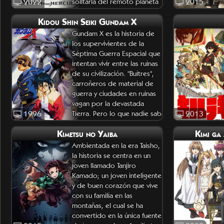
2022
solitaria del remoto planeta
2015
Mercurio llega a la Escuela
Kidou Shin Seiki Gundam X
de Tecnología Asticassia,
dirig
Gundam X es la historia de
los supervivientes de la
Séptima Guerra Espacial que
intentan vivir entre las ruinas
de su civilización. "Buitres",
carroñeros de material de
guerra y ciudades en ruinas
vagan por la devastada
1996
Tierra. Pero lo que nadie sab
2013
Kimetsu no Yaiba
Kimi ga 
Ambientada en la era Taisho,
la historia se centra en un
joven llamado Tanjiro
Kamado; un joven inteligente
y de buen corazón que vive
con su familia en las
montañas, el cual se ha
convertido en la única fuente