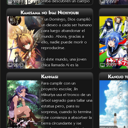
2011
Shiba descubren un cuerpo
2020
muerto y ensangrentado
Kamisama no Inai Nichiyoubi
Y un Domingo, Dios cumplió
un deseo a cada ser humano
para luego abandonar el
mundo. Ahora, gracias a
ello, nadie puede morir o
reproducirse.
En éste mundo, una joven
2013
chica llamada Ai es la
2009
sepulturera de su pueblo;
Kannagi
Kanojo t
hasta que llega un hombre
conocido como Hampnie
Para cumplir con un
proyecto escolar, Jin
Mikuriya usa el tronco de un
árbol sagrado para tallar una
estatua pero, para su
sorpresa, cuando lo termina
éste comienza a absorber la
tierra circundante y ¡se