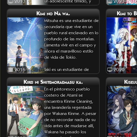
2013
un adolescente tímido, y
2023
Yuzuk
Kimi no Na wa.
Kimi to 
Mitsuha es una estudiante de
secundaria que vive en un
pueblo rural enclavado en lo
profundo de las montañas.
Lamenta vivir en el campo y
añora el maravilloso estilo
de vida de Tokio.
2016
Taki es un estudiante de
2020
secundaria que vive en el
Kirei ni Shitemoraemasu ka.
Kisei
centro de Tokio. Pasa
tiempo
En el pintoresco pueblo
costero de Atami se
encuentra Kinme Cleaning,
una lavandería regentada
por Wakana Kinme. A pesar
de no recordar nada de su
vida antes de mudarse allí,
Wakana ha pasado los