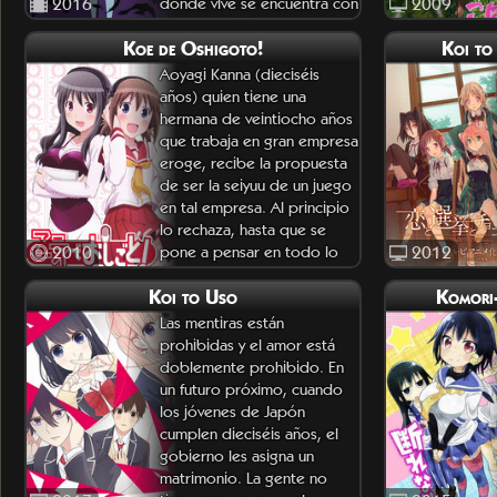
2016
donde vive se encuentra con
2009
una excentricidad de la que
Koe de Oshigoto!
Koi to
se habían escuchado
rumores
Aoyagi Kanna (dieciséis
años) quien tiene una
hermana de veintiocho años
que trabaja en gran empresa
eroge, recibe la propuesta
de ser la seiyuu de un juego
en tal empresa. Al principio
lo rechaza, hasta que se
2010
pone a pensar en todo lo
2012
que su hermana ha hecho
Koi to Uso
Komori
Las mentiras están
prohibidas y el amor está
doblemente prohibido. En
un futuro próximo, cuando
los jóvenes de Japón
cumplen dieciséis años, el
gobierno les asigna un
matrimonio. La gente no