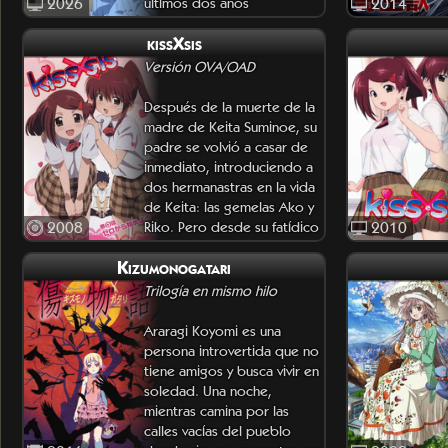
2026
últimos dos años
2014
construyendo discretamente
kissXsis
una nueva vi
Versión OVA/OAD
Después de la muerte de la
madre de Keita Suminoe, su
padre se volvió a casar de
inmediato, introduciendo a
dos hermanastras en la vida
de Keita: las gemelas Ako y
2008
Riko. Pero desde su fatídico
2010
primer encuentro, una
Kizumonogatari
oleada de amor por
Trilogía en mismo hilo
Araragi Koyomi es una
persona introvertida que no
tiene amigos y busca vivir en
soledad. Una noche,
mientras camina por las
calles vacías del pueblo