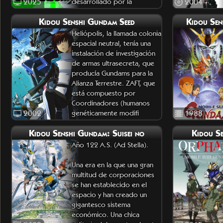
2025
desarrollado por la
2004
Federación Terrestre
Kidou Senshi Gundam Seed
Kidou Se
Heliópolis, la llamada colonia
espacial neutral, tenía una
instalación de investigación
de armas ultrasecreta, que
producía Gundams para la
Alianza Terrestre. ZAFT, que
está compuesto por
Coordinadores (humanos
2002
genéticamente modifi
1988
Kidou Senshi Gundam: Suisei no
Kidou Se
Año 122 A.S. (Ad Stella).
Una era en la que una gran
multitud de corporaciones
se han establecido en el
espacio y han creado un
gigantesco sistema
económico. Una chica