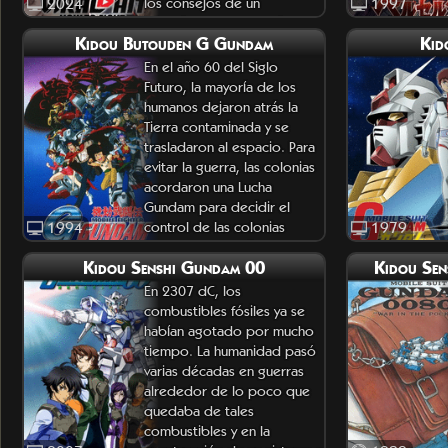
2024
los consejos de un
1997
misterioso canal, Hobin
Kidou Butouden G Gundam
Kid
pronto
En el año 60 del Siglo
Futuro, la mayoría de los
humanos dejaron atrás la
Tierra contaminada y se
trasladaron al espacio. Para
evitar la guerra, las colonias
acordaron una Lucha
Gundam para decidir el
1994
control de las colonias
1979
durante cuatro años a la ve
Kidou Senshi Gundam 00
Kidou Se
En 2307 dC, los
combustibles fósiles ya se
habían agotado por mucho
tiempo. La humanidad pasó
varias décadas en guerras
alrededor de lo poco que
quedaba de tales
combustibles y en la