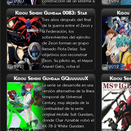
2007
construcción de un sistema a
1989
gran escala para extraer
Kidou Senshi Gundam 0083: Star
Kidou
energ&ia
Tres años después del final
de la guerra entre el Zeon y
la Federación, los
sobrevivientes del ejército
de Zeon forman un grupo
llamado Flota Delaz. Sus
objetivos son reconstruir
Zeon. Su piloto as, el Mayor
1991
Anavel Gato, roba el
2012
Gundam GP02, un modelo
Kidou Senshi Gundam GQuuuuuuX
Kidou Se
La serie se desarrolla en una
versión alternativa de la línea
temporal de Universal
Century, muy alejada de la
continuidad de la serie
original Mobile Suit Gundam,
donde Char Aznable robó el
RX-78-2 White Gundam