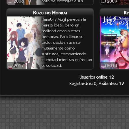
2008
hora de proteger a sus
2009
clientes y a sus propios
Kuzu no Honkai
Ky
interese
Hanabi y Mugi parecen la
pareja ideal, pero en
realidad aman a otras
personas. Para llenar su
vacío, deciden usarse
mutuamente como
sustitutos, compartiendo
intimidad mientras enfrentan
2017
su soledad.
2013
Usuarios online 12
Registrados: 0, Visitantes: 12