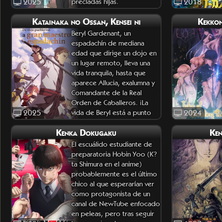
2025
preciadas hijas.
2018
Katainaka no Ossan, Kensei ni
Kekko
Rintarou, estudiante de
segundo a&n
Beryl Gardenant, un
espadachín de mediana
edad que dirige un dojo en
un lugar remoto, lleva una
vida tranquila, hasta que
aparece Allucia, exalumna y
Comandante de la Real
Orden de Caballeros. ¡La
2025
vida de Beryl está a punto
2024
de dar un giro radical!
Kenka Dokugaku
Ken
Viajemos a l
El escuálido estudiante de
preparatoria Hobin Yoo (K?
ta Shimura en el anime)
probablemente es el último
chico al que esperarían ver
como protagonista de un
canal de NewTube enfocado
en peleas, pero tras seguir