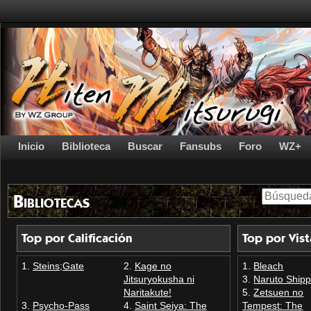
Inicio
Biblioteca
Buscar
Fansubs
Foro
WZ+
Bibliotecas
Top por Calificación
Top por Vist
Steins;Gate
Kage no
Bleach
Jitsuryokusha ni
Naruto Ship
Naritakute!
Zetsuen no
Psycho-Pass
Saint Seiya: The
Tempest: The