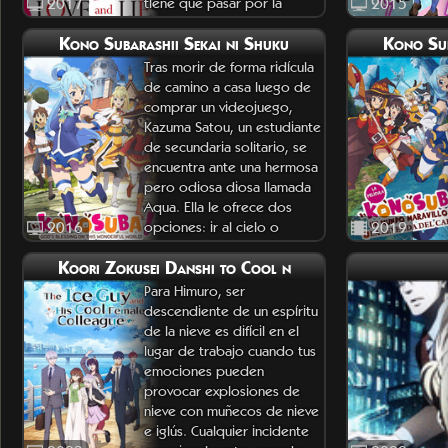
2017
tiene que pasar por la
2015
molestia de busca
Kono Subarashii Sekai ni Shuku
Kono Sub
Tras morir de forma ridícula
de camino a casa luego de
comprar un videojuego,
Kazuma Satou, un estudiante
de secundaria solitario, se
encuentra ante una hermosa
pero odiosa diosa llamada
Aqua. Ella le ofrece dos
2016
opciones: ir al cielo o
2019
reencarnar en el sueño de
Koori Zokusei Danshi to Cool n
todo
Para Himuro, ser
descendiente de un espíritu
de la nieve es difícil en el
lugar de trabajo cuando tus
emociones pueden
provocar explosiones de
nieve con muñecos de nieve
e iglús. Cualquier incidente