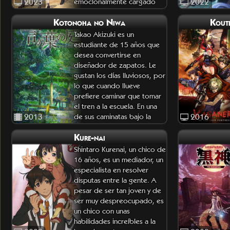
2023
emocionalmente cargado
2022
con compañeros de traba
Kotonoha no Niwa
Koute
Takao Akizuki es un
estudiante de 15 años que
desea convertirse en
diseñador de zapatos. Le
gustan los días lluviosos, por
lo que cuando llueve
prefiere caminar que tomar
el tren a la escuela. En una
2013
de sus caminatas bajo la
2016
lluvia, encuentra a una mujer
Kure-nai
refu
Shintaro Kurenai, un chico de
16 años, es un mediador, un
especialista en resolver
disputas entre la gente. A
pesar de ser tan joven y de
ser muy despreocupado, es
un chico con unas
habilidades increíbles a la