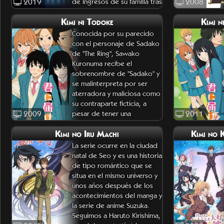
2019
de ingresos de su familia tras
2008
el fallecimiento
Kimi ni Todoke
Kimi n
Conocida por su parecido
con el personaje de Sadako
de "The Ring", Sawako
Kuronuma recibe el
sobrenombre de "Sadako" y
se malinterpreta por ser
aterradora y maliciosa como
su contraparte ficticia, a
2009
pesar de tener una
2011
naturaleza tímida y dulce.
Kimi no Iru Machi
Kimi no 
Anheland
La serie ocurre en la ciudad
natal de Seo y es una historia
de tipo romántico que se
situa en el mismo universo y
unos años después de los
acontecimientos del manga y
la serie de anime Suzuka.
Seguimos a Haruto Kirishima,