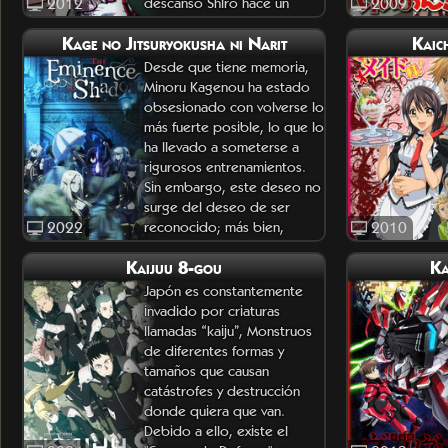
2012
descanso Shiro hace un
2009
mandado para su c
Kage no Jitsuryokusha ni Narit
Kaic
Desde que tiene memoria,
Minoru Kagenou ha estado
obsesionado con volverse lo
más fuerte posible, lo que lo
ha llevado a someterse a
rigurosos entrenamientos.
Sin embargo, este deseo no
surge del deseo de ser
2022
reconocido; más bien,
2010
Minoru hace todo lo posible
Kaijuu 8-gou
Ka
por int
Japón es constantemente
invadido por criaturas
llamadas “kaiju”, Monstruos
de diferentes formas y
tamaños que causan
catástrofes y destrucción
donde quiera que van.
Debido a ello, existe el