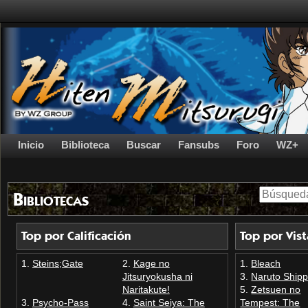
Inicio
Biblioteca
Buscar
Fansubs
Foro
WZ+
Bibliotecas
Top por Calificación
Top por Vist
Steins;Gate
Kage no
Bleach
Jitsuryokusha ni
Naruto Ship
Naritakute!
Zetsuen no
Psycho-Pass
Saint Seiya: The
Tempest: The