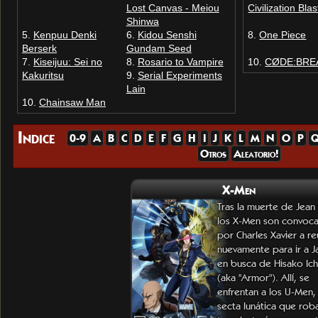
Lost Canvas - Meiou
Civilization Blas
Shinwa
Kenpuu Denki
Kidou Senshi
One Piece
Berserk
Gundam Seed
Kiseijuu: Sei no
Rosario to Vampire
CØDE:BRE
Kakuritsu
Serial Experiments
Lain
Chainsaw Man
Indice
0-9
A
B
C
D
E
F
G
H
I
J
K
L
M
N
O
P
Otros
Aleatorio!
X-Men
Tras la muerte de Jean
los X-Men son convoc
por Charles Xavier a re
nuevamente para ir a 
en busca de Hisako Ich
(aka "Armor"). Allí, se
enfrentan a los U-Men,
secta lunática que rob