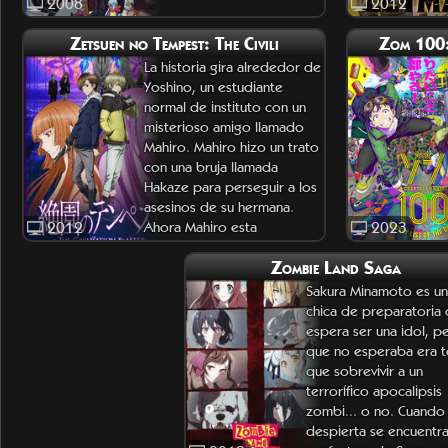
2008
2012
Zetsuen no Tempest: The Civili
Zom 100:
La historia gira alrededor de
Yoshino, un estudiante
normal de instituto con un
misterioso amigo llamado
Mahiro. Mahiro hizo un trato
con una bruja llamada
Hakaze para perseguir a los
asesinos de su hermana.
2012
Ahora Mahiro esta
2023
desaparecido, y Hakaze se
Zombie Land Saga
enfrenta a Yoshino. Yoshino
Sakura Minamoto es u
chica de preparatoria
espera ser una idol, p
que no esperaba era t
que sobrevivir a un
terrorífico apocalipsis
zombi... o no. Cuando
despierta se encuentra