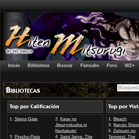
Inicio
Biblioteca
Buscar
Fansubs
Foro
WZ+
Bibliotecas
Top por Calificación
Top por Vist
Steins;Gate
Kage no
Bleach
Jitsuryokusha ni
Naruto Ship
Naritakute!
Zetsuen no
Psycho-Pass
Saint Seiya: The
Tempest: The