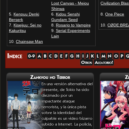
Lost Canvas - Meiou
Civilization Blas
Shinwa
Kenpuu Denki
Kidou Senshi
One Piece
Berserk
Gundam Seed
Kiseijuu: Sei no
Rosario to Vampire
CØDE:BRE
Kakuritsu
Serial Experiments
Lain
Chainsaw Man
Indice
0-9
A
B
C
D
E
F
G
H
I
J
K
L
M
N
O
P
Otros
Aleatorio!
Zankyou no Terror
Z
En una versión alternativa del
presente, de Tokio ha sido
diezmado por un
impactante ataque
terrorista, y la única pista
sobre la identidad del
culpable es un video bizarro
subido a Internet. La policía,